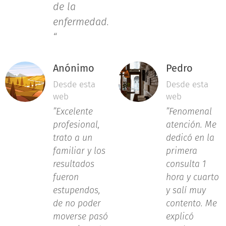
de la
enfermedad.
“
Anónimo
Pedro
Desde esta
Desde esta
web
web
”Excelente
”Fenomenal
profesional,
atención. Me
trato a un
dedicó en la
familiar y los
primera
resultados
consulta 1
fueron
hora y cuarto
estupendos,
y salí muy
de no poder
contento. Me
moverse pasó
explicó