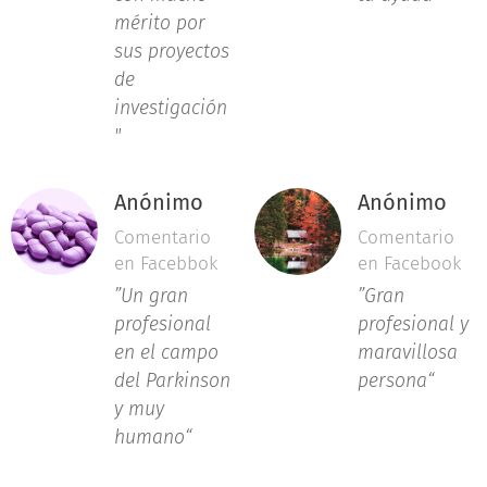
mérito por
sus proyectos
de
investigación
"
Anónimo
Anónimo
Comentario
Comentario
en Facebbok
en Facebook
”Un gran
”Gran
profesional
profesional y
en el campo
maravillosa
del Parkinson
persona
“
y muy
humano
“