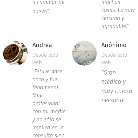
a caminar de
muchas
cosas. Es muy
“.
nuevo
cercano y
agradable.
“
Andrea
Anónimo
Desde esta
Desde esta
web
web
"Estuve hace
"Gran
poco y fue
médico y
fenomenal.
muy buena
Muy
persona".
profesional
con mi madre
y no sólo se
implica en la
consulta sino