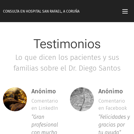
CONSULTA EN HOSPITAL SAN RAFAEL, A CORUÑA
Testimonios
Lo que dicen los pacientes y sus
familias sobre el Dr. Diego Santos
Anónimo
Anónimo
Comentario
Comentario
en LinkedIn
en Facebook
”Gran
”Felicidades y
profesional
gracias por
con mucho
tu ayuda
“