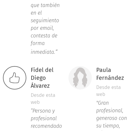
que también
en el
seguimiento
por email,
contesta de
forma
“
inmediata.
Fidel del
Paula
Diego
Fernández
Álvarez
Desde esta
web
Desde esta
web
"Gran
profesional,
”Persona y
generoso con
profesional
su tiempo,
recomendado